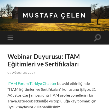
MUSTAFA ÇELEN
Toggle
Toggle
search
mobile
field
menu
Webinar Duyurusu: ITAM
Eğitimleri ve Sertifikaları
09 AĞUSTOS 2024
ITAM Forum Türkiye Chapter
bu ayki etkinliğinde
“ITAM Eğitimleri ve Sertifikaları” konusunu işliyor. 21
Ağustos Çarşamba günü ITAM profesyonellerini bir
araya getirecek etkinliğe ve topluluğa kayıt olmak için
üyelik sayfasını kullanabilirsiniz.