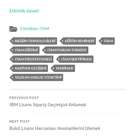
Etkinlik daveti
Etkinlikler
,
ITAM
BILIŞIM TEKNOLOJILERI
EĞITIM SEMINERI
ITAM
ITAM EĞITIMI
ITAM FORUM TÜRKIYE
ITAM PROFESYONELI
ITAM SERTIFIKASI
KARIYER GELIŞIMI
WEBINAR
YAZILIM VARLIK YÖNETIMI
PREVIOUS POST
IBM Lisans Sipariş Geçmişini Anlamak
NEXT POST
Bulut Lisans Harcaması Anomalilerini İzlemek