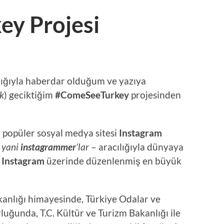
ey Projesi
lığıyla haberdar olduğum ve yazıya
ak
) geciktiğim
#ComeSeeTurkey
projesinden
i popüler sosyal medya sitesi
Instagram
–
yani
instagrammer
‘lar
– aracılığıyla dünyaya
e
Instagram
üzerinde düzenlenmiş en büyük
anlığı himayesinde, Türkiye Odalar ve
luğunda, T.C. Kültür ve Turizm Bakanlığı ile