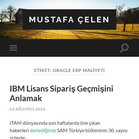
MUSTAFA ÇELEN
Toggle
Toggle
search
mobile
field
menu
ETIKET:
ORACLE ERP MALIYETI
IBM Lisans Sipariş Geçmişini
Anlamak
03 AĞUSTOS 2024
ITAM dünyasında son haftalarda öne çıkan
haberleri
derlediğimiz
SAM Türkiye bülteninin 30. sayısı
sizlerle: