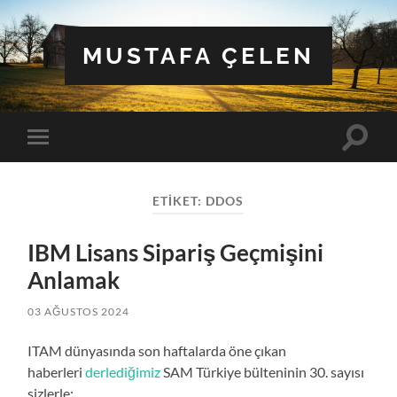
MUSTAFA ÇELEN
Toggle
Toggle
search
mobile
field
menu
ETIKET:
DDOS
IBM Lisans Sipariş Geçmişini
Anlamak
03 AĞUSTOS 2024
ITAM dünyasında son haftalarda öne çıkan
haberleri
derlediğimiz
SAM Türkiye bülteninin 30. sayısı
sizlerle: